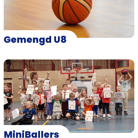
Gemengd U8
MiniBallers