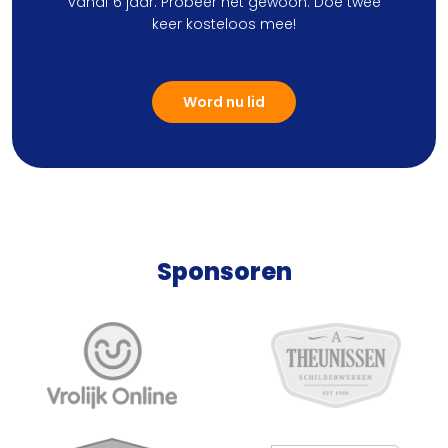
vanaf 6 jaar. Probeer het gewoon. Doe twee
keer kosteloos mee!
Word nu lid
Sponsoren