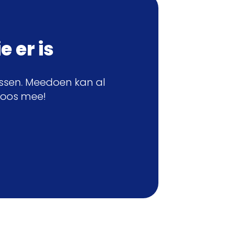
e er is
assen. Meedoen kan al
loos mee!