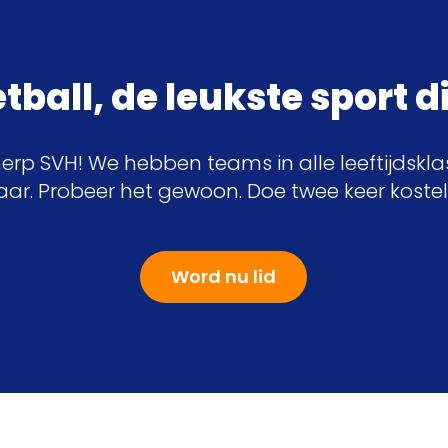
ball, de leukste sport di
herp SVH! We hebben teams in alle leeftijdskl
jaar. Probeer het gewoon. Doe twee keer koste
Word nu lid