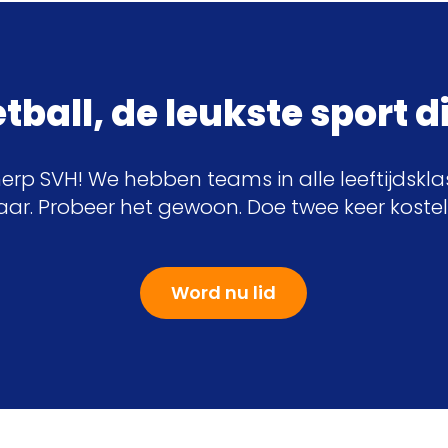
ball, de leukste sport di
herp SVH! We hebben teams in alle leeftijdskl
jaar. Probeer het gewoon. Doe twee keer koste
Word nu lid