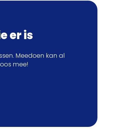
e er is
assen. Meedoen kan al
loos mee!