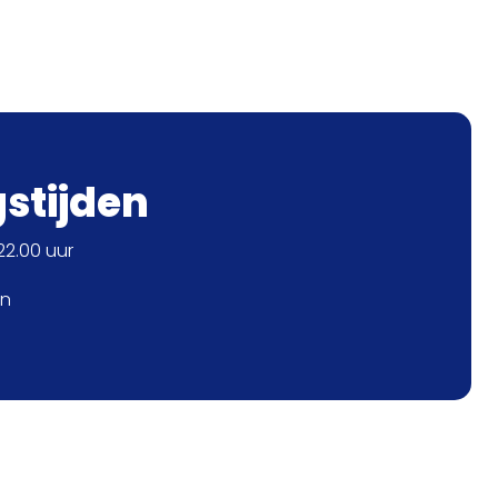
gstijden
2.00 uur
en