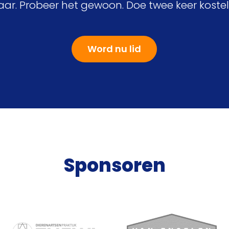
jaar. Probeer het gewoon. Doe twee keer koste
Word nu lid
Sponsoren