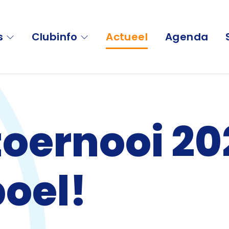
s
Clubinfo
Actueel
Agenda
oernooi 20
boel!