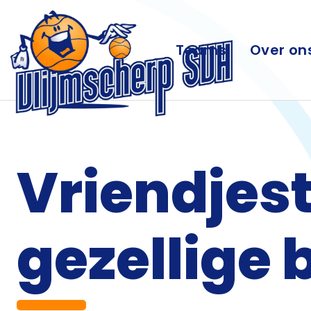
Teams
Over on
Vriendjest
gezellige 