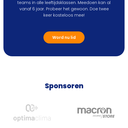
teams in alle leeftijdsklassen. Meedoen kan al
vanaf 6 jaar. Probeer het gewoon. Doe twee
keer kosteloos mee!
Word nu lid
Sponsoren