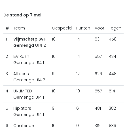
De stand op 7 mei
#
Team
Gespeeld
Punten
Voor
Tegen
1
Vlijmscherp SVH
10
14
631
458
Gemengd U14 2
2
BV Rush
10
14
557
434
Gemengd U14 1
3
Attacus
9
12
526
448
Gemengd U14 2
4
UNLIMITED
10
10
557
514
Gemengd U14 1
5
Flip Stars
9
6
481
382
Gemengd U14 1
6
Challenge
10
0
319
835