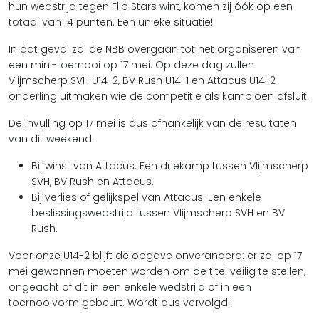
hun wedstrijd tegen Flip Stars wint, komen zij óók op een
totaal van 14 punten. Een unieke situatie!
In dat geval zal de NBB overgaan tot het organiseren van
een mini-toernooi op 17 mei. Op deze dag zullen
Vlijmscherp SVH U14-2, BV Rush U14-1 en Attacus U14-2
onderling uitmaken wie de competitie als kampioen afsluit.
De invulling op 17 mei is dus afhankelijk van de resultaten
van dit weekend:
Bij winst van Attacus: Een driekamp tussen Vlijmscherp
SVH, BV Rush en Attacus.
Bij verlies of gelijkspel van Attacus: Een enkele
beslissingswedstrijd tussen Vlijmscherp SVH en BV
Rush.
Voor onze U14-2 blijft de opgave onveranderd: er zal op 17
mei gewonnen moeten worden om de titel veilig te stellen,
ongeacht of dit in een enkele wedstrijd of in een
toernooivorm gebeurt. Wordt dus vervolgd!